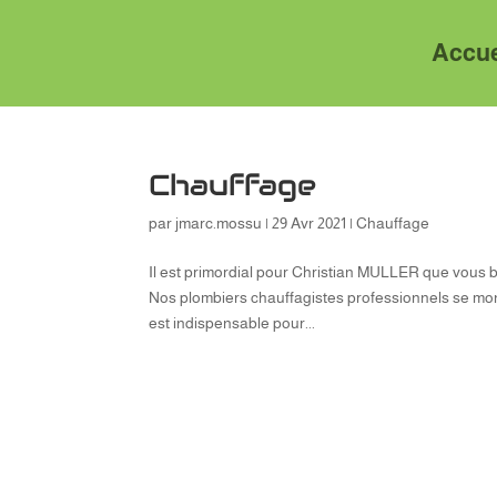
Accue
Chauffage
par
jmarc.mossu
|
29 Avr 2021
|
Chauffage
Il est primordial pour Christian MULLER que vous 
Nos plombiers chauffagistes professionnels se montr
est indispensable pour...